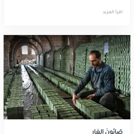
اقرأ المزيد
صَابُونُ الغَارِ