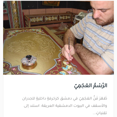
الرَّسْمُ العَجَمِيّ
ظَهَرَ فَنُّ العَجَمِيّ في دمشق كزخرفةٍ داخليةٍ للجدران
والأسقف في البيوت الدمشقية العريقة. استند إلى
تقنياتٍ...