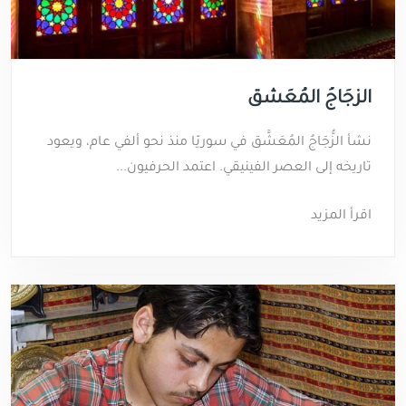
الزُّجَاجُ المُعَشَّق
نشأ الزُّجَاجُ المُعَشَّق في سوريّا منذ نحو ألفي عام، ويعود
تاريخه إلى العصر الفينيقي. اعتمد الحرفيون...
اقرأ المزيد