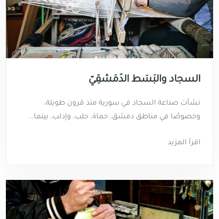
السجاد والبَسَط الدِّمَشْقِيّ
نشأت صناعة السجاد في سورية منذ قرون طويلة،
وخصوصًا في مناطق دمشق، حماة، حلب، وإدلب، بينما...
اقرأ المزيد