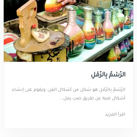
الرَّسْمُ بِالرَّمْلِ
الرَّسْمُ بِالرَّمْلِ هو شكل من أشكال الفن، ويقوم على إنشاء
أشكال فنية عن طريق صب رمل...
اقرأ المزيد