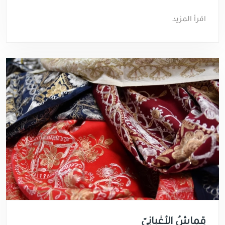
اقرأ المزيد
قِماشُ الأَغْبانِيّ