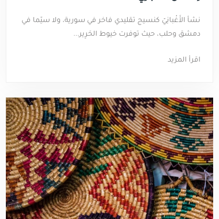
نشأ الأَغْبانِيّ كنسيج تقليدي فاخر في سورية، ولا سيّما في
دمشق وحلب، حيث توفرت خيوط الحَرِير...
اقرأ المزيد