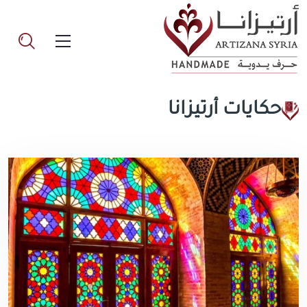
حكايات أرتيزانا