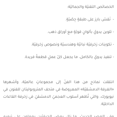
الخصائص التقنيّة والجماليّة:
- نَقش بارز على طبقةٍ جِصّيّةٍ.
- تلوين يدويّ بألوانٍ قويّةٍ مع أوراق ذهب.
- تكوينات زخرفيّة نباتيّة وهندسيّة ونصوص زخرفيّة.
- تنفيذ يدويّ بالكامل، ما يجعل كلّ عملٍ قطعةً فريدة.
انتقلت نماذج من هذا الفنّ إلى مجموعاتٍ عالميّة، وأشهرها
«الغرفة الدمشقيّة» المعروضة في متحف المتروبوليتان للفنون في
نيويورك، والتي تُظهر أسلوب العجميّ الدمشقيّ في زخرفة القاعات
الداخليّة.