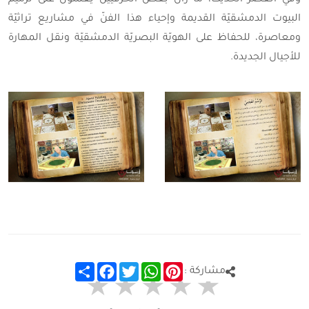
وفي العصر الحديث، ما زال بعض الحرفيّين يعملون على ترميم
البيوت الدمشقيّة القديمة وإحياء هذا الفنّ في مشاريع تراثيّة
ومعاصرة، للحفاظ على الهويّة البصريّة الدمشقيّة ونقل المهارة
للأجيال الجديدة.
Share
Facebook
Twitter
WhatsApp
Pinterest
مشاركة :