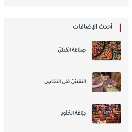
أحدث الإضافات
صِنَاعَةُ الْقَشِّ
النَّقْشُ عَلَى النُّحَاسِ
دِبَاغَةُ الجُلُودِ