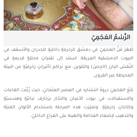
الرَّسْمُ العَجَمِيّ
ظَهَرَ فَنُّ العَجَمِيّ في دمشق كزخرفةٍ داخليةٍ للجدران والأسقف في
البيوت الدمشقية العريقة. استند إلى تقنياتٍ محليّةٍ قديمةٍ في
النَّقش البارز (الجِصّ) والتلوين، مع تراكم تأثيراتٍ زخرفيّةٍ من البيئة
المحيطة عبر القرون.
بَلَغَ العَجَمِيّ ذروةَ انتشاره في العصر العثمانيّ، حيث زُيِّنَت القاعات
والاستقبالات في بيوت الأعيان والتجّار بزخارف نباتيّةٍ وهندسيّةٍ
وكتاباتٍ زخرفيّةٍ. وتميّزت هذه المرحلة باستخدام الألوان الغنيّة
والتذهيب لإضفاء الفخامة والهيبة على الفراغ الداخليّ.